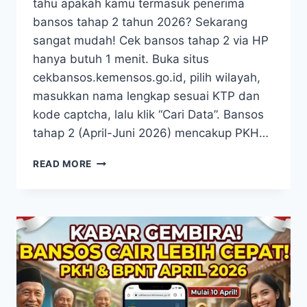
tahu apakah kamu termasuk penerima
bansos tahap 2 tahun 2026? Sekarang
sangat mudah! Cek bansos tahap 2 via HP
hanya butuh 1 menit. Buka situs
cekbansos.kemensos.go.id, pilih wilayah,
masukkan nama lengkap sesuai KTP dan
kode captcha, lalu klik “Cari Data”. Bansos
tahap 2 (April-Juni 2026) mencakup PKH…
CEK
READ MORE
BANSOS
TAHAP
2
TAHUN
2026
VIA
HP
BEGINI
LANGKAH
MUDAHNYA