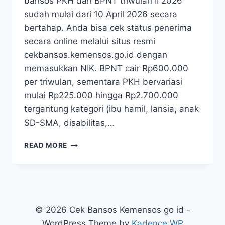
bansos PKH dan BPNT triwulan II 2026
sudah mulai dari 10 April 2026 secara
bertahap. Anda bisa cek status penerima
secara online melalui situs resmi
cekbansos.kemensos.go.id dengan
memasukkan NIK. BPNT cair Rp600.000
per triwulan, sementara PKH bervariasi
mulai Rp225.000 hingga Rp2.700.000
tergantung kategori (ibu hamil, lansia, anak
SD-SMA, disabilitas,…
PKH
READ MORE
DAN
BPNT
APRIL
2026
CAIR
BEGINI
© 2026 Cek Bansos Kemensos go id -
CARA
WordPress Theme by
Kadence WP