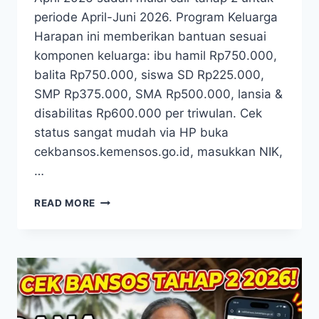
periode April-Juni 2026. Program Keluarga
Harapan ini memberikan bantuan sesuai
komponen keluarga: ibu hamil Rp750.000,
balita Rp750.000, siswa SD Rp225.000,
SMP Rp375.000, SMA Rp500.000, lansia &
disabilitas Rp600.000 per triwulan. Cek
status sangat mudah via HP buka
cekbansos.kemensos.go.id, masukkan NIK,
…
BANSOS
READ MORE
PKH
APRIL
2026
SUDAH
MULAI
INI
CARA