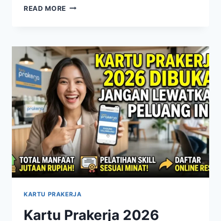
PIP
READ MORE
TAHAP
1
2026
MULAI
APRIL
INI
CARA
CEK
PENERIMA
DAN
TANDA
PENCAIRAN
KARTU PRAKERJA
Kartu Prakerja 2026