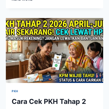
KULIAH
2026
ATURAN
TERBARU
BATAS
GAJI
ORANG
TUA
SESUAI
UMP
DAERAH
PKH
Cara Cek PKH Tahap 2