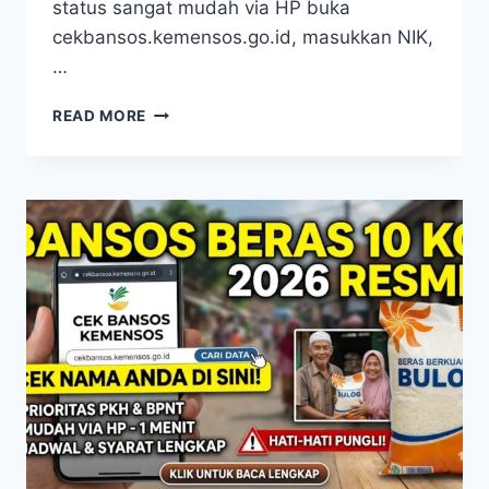
status sangat mudah via HP buka
cekbansos.kemensos.go.id, masukkan NIK,
…
BANSOS
READ MORE
PKH
APRIL
2026
SUDAH
MULAI
INI
CARA
CEK
SYARAT
DAN
STATUS
PENERIMA