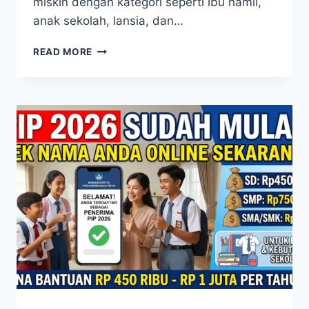
miskin dengan kategori seperti ibu hamil,
anak sekolah, lansia, dan…
PROGRAM
READ MORE
KELUARGA
HARAPAN
2026
CARA
CEK
PENERIMA
DAN
JADWAL
PENCAIRAN
TERBARU