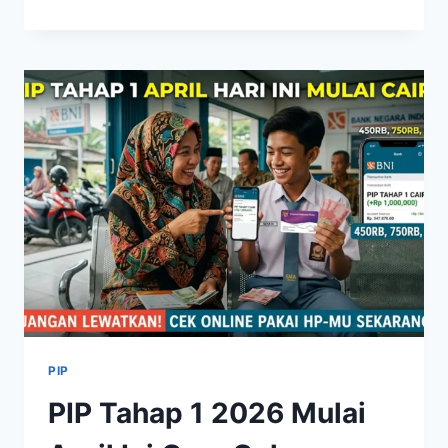
CEK
PKH
TAHAP
2
2026
LEWAT
HP
INI
JADWAL
APRIL–
JUNI
DAN
SYARAT
TERBARU
PIP
PIP Tahap 1 2026 Mulai