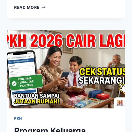
KARTU
READ MORE
PRAKERJA
2026
DIBUKA
INI
CARA
DAFTAR
DAN
SYARAT
DAPAT
INSENTIF
PKH
Program Keluarga