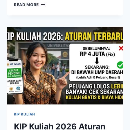
BANSOS
READ MORE
RP600
RIBU
CAIR
HARI
INI
CEK
PENERIMA
PKH
DAN
BPNT
LEWAT
NIK
KIP KULIAH
KIP Kuliah 2026 Aturan