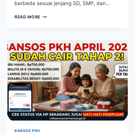
berbeda sesuai jenjang SD, SMP, dan…
PIP
READ MORE
2026
SUDAH
MULAI
INI
CARA
CEK
NAMA
PENERIMA
BANTUAN
PENDIDIKAN
BANSOS PKH