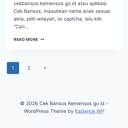
cekbansos.kemensos.go.id atau aplikasi
Cek Bansos, masukkan nama anak sesuai
akta, pilih wilayah, isi captcha, lalu klik
“Cari…
ATENSI
READ MORE
YAPI
2026
RESMI
CAIR
Page
Next
1
2
LAGI
INI
navigation
Page
CARA
CEK
PENERIMA
BANTUAN
© 2026 Cek Bansos Kemensos go id -
RP200.000
PER
WordPress Theme by
Kadence WP
BULAN