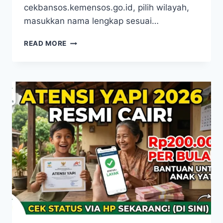
cekbansos.kemensos.go.id, pilih wilayah,
masukkan nama lengkap sesuai…
BANSOS
READ MORE
BERAS
10
KG
2026
RESMI
DISALURKAN
INI
CARA
CEK
DAN
JADWAL
LENGKAP