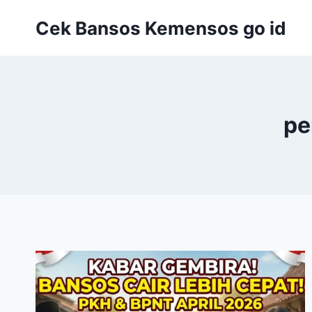
Skip
Cek Bansos Kemensos go id
to
content
pe