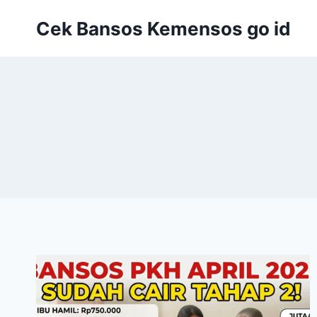
Skip
Cek Bansos Kemensos go id
to
content